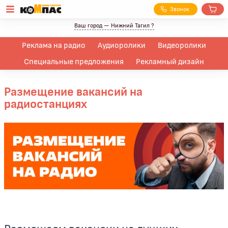
З
вонок
Ваш город —
Нижний Тагил
?
Реклама на радио
Аудиоролики
Видеоролики
Специальные предложения
Рекламный дизайн
Размещение вакансий на
радиостанциях