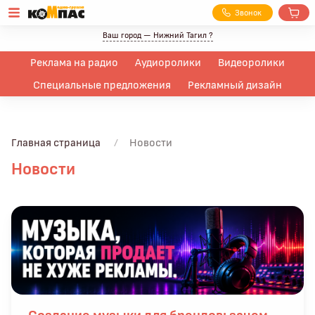
З
вонок
Ваш город —
Нижний Тагил
?
Реклама на радио
Аудиоролики
Видеоролики
Специальные предложения
Рекламный дизайн
Главная страница
/
Новости
Новости